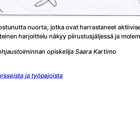
ostunutta nuorta, jotka ovat harrastaneet aktiivise
itteinen harjoittelu näkyy piirustusjäljessä ja mo
 ohjaustoiminnan opiskelija Saara Kartimo
sseista ja työpajoista