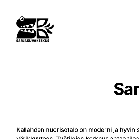
Siirry
sisältöön
Sa
Kallahden nuorisotalo on moderni ja hyvin s
värikkyyteen. Työtilojen korkeus antaa tilaa 