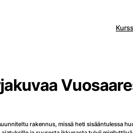
Kurss
rjakuvaa Vuosaare
uunniteltu rakennus, missä heti sisääntulessa huo
ajatuksille ja suuresta ikkunasta tulvii miellyttäv