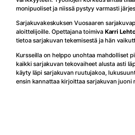
monipuoliset ja niissä pystyy varmasti järje
Sarjakuvakeskuksen Vuosaaren sarjakuvapiste
aloittelijoille. Opettajana toimiva
Karri Leht
tietoa sarjakuvan tekemisestä ja hän vaikutt
Kursseilla on helppo unohtaa mahdolliset pi
kaikki sarjakuvan tekovaiheet alusta asti lä
käyty läpi sarjakuvan ruutujakoa, lukusuun
ensin kannattaa kirjoittaa sarjakuvan juoni 