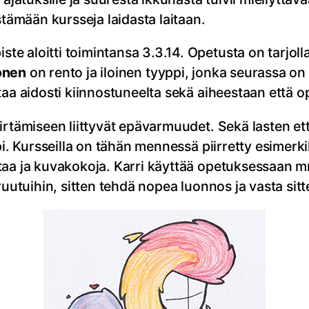
stämään kursseja laidasta laitaan.
 aloitti toimintansa 3.3.14. Opetusta on tarjolla 
onen
on rento ja iloinen tyyppi, jonka seurassa on
aa aidosti kiinnostuneelta sekä aiheestaan että op
irtämiseen liittyvät epävarmuudet. Sekä lasten et
pi. Kursseilla on tähän mennessä piirretty esimerki
taa ja kuvakokoja. Karri käyttää opetuksessaan 
ruutuihin, sitten tehdä nopea luonnos ja vasta sit