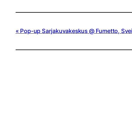
Pop-up Sarjakuvakeskus @ Fumetto, Sveit