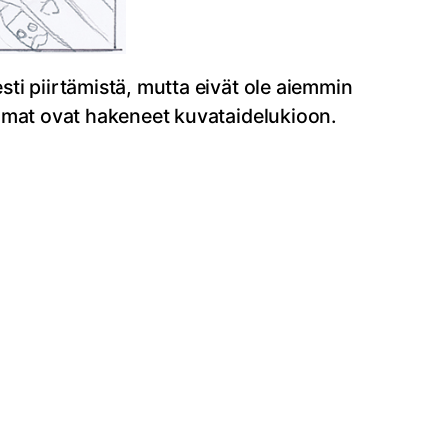
sti piirtämistä, mutta eivät ole aiemmin
lemmat ovat hakeneet kuvataidelukioon.