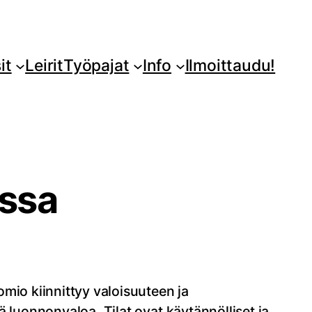
it
Leirit
Työpajat
Info
Ilmoittaudu!
ssa
mio kiinnittyy valoisuuteen ja
ää luonnonvaloa. Tilat ovat käytännölliset ja