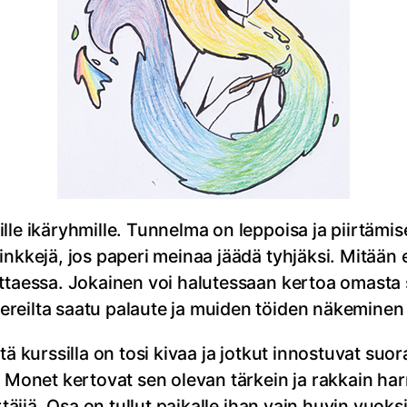
lle ikäryhmille. Tunnelma on leppoisa ja piirtämi
inkkejä, jos paperi meinaa jäädä tyhjäksi. Mitään 
ittaessa. Jokainen voi halutessaan kertoa omasta 
reilta saatu palaute ja muiden töiden näkeminen
tä kurssilla on tosi kivaa ja jotkut innostuvat suo
. Monet kertovat sen olevan tärkein ja rakkain ha
rtäjiä. Osa on tullut paikalle ihan vain huvin vuok