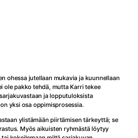
sen ohessa jutellaan mukavia ja kuunnellaan
ei ole pakko tehdä, mutta Karri tekee
sarjakuvastaan ja lopputuloksista
 on yksi osa oppimisprosessia.
rastaan ylistämään piirtämisen tärkeyttä; se
rrastus. Myös aikuisten ryhmästä löytyy
si tai kokeilemaan miltä sarjakuvan