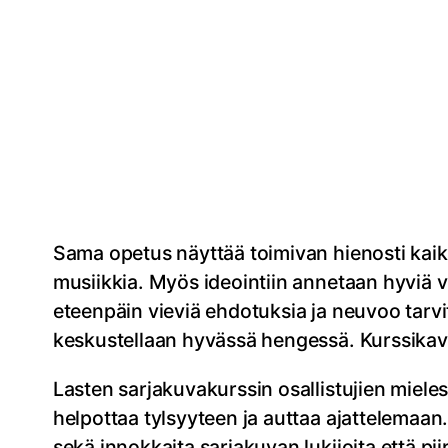
Sama opetus näyttää toimivan hienosti kaiki
musiikkia. Myös ideointiin annetaan hyviä v
eteenpäin vieviä ehdotuksia ja neuvoo tarv
keskustellaan hyvässä hengessä. Kurssikave
Lasten sarjakuvakurssin osallistujien mieles
helpottaa tylsyyteen ja auttaa ajattelemaan
sekä innokkaita sarjakuvan lukijoita että pii