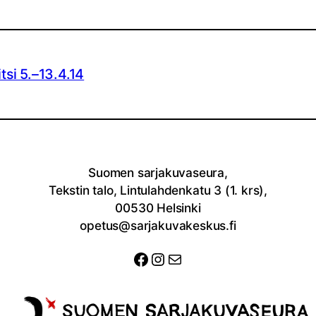
si 5.–13.4.14
Suomen sarjakuvaseura,
Tekstin talo, Lintulahdenkatu 3 (1. krs),
00530 Helsinki
opetus@sarjakuvakeskus.fi
Facebook
Instagram
Sähköposti