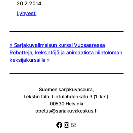
20.2.2014
Lyhyesti
Sarjakuvailmaisun kurssi Vuosaaressa
Robotteja, keksintöjä ja animaatiota hiihtoloman
keksijäkurssilla
Suomen sarjakuvaseura,
Tekstin talo, Lintulahdenkatu 3 (1. krs),
00530 Helsinki
opetus@sarjakuvakeskus.fi
Facebook
Instagram
Sähköposti