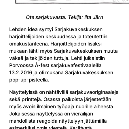
Ote sarjakuvasta. Tekijä: Iita Järn
Lehden idea syntyi Sarjakuvakeskuksen
harjoittelijoiden keskuudessa ja toteutettiin
omakustanteena. Harjoittelijoiden lisäksi
mukaan lähti myös Sarjakuvakeskuksen muuta
väkeä ja tekijöiden tuttuja. Lehti julkaistiin
Porvoossa Å-fest sarjakuvafestivaaleilla
13.2.2016 ja oli mukana Sarjakuvakeskuksen
pop-up-pisteellä.
Näyttelyissä on nähtävillä sarjakuvaoriginaaleja
sekä printtejä. Osassa paikoista järjestetään
myös avoin ilmainen työpaja nuorille aiheesta.
Jokaisessa näyttelyssä on vierailijan
mahdollista reagoida näyttelyyn jättämällä
esimerkiksi omia viestejä. Kerätystä