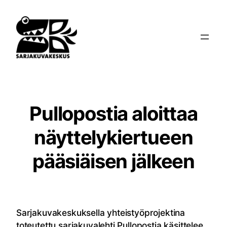
Siirry
sisältöön
Pullopostia aloittaa
näyttelykiertueen
pääsiäisen jälkeen
Sarjakuvakeskuksella yhteistyöprojektina
toteutettu sarjakuvalehti Pullopostia käsittelee