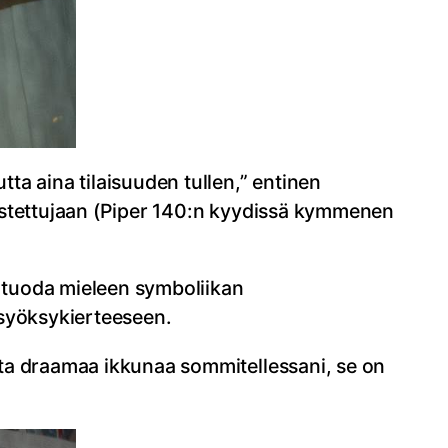
ta aina tilaisuuden tullen,” entinen
maistettujaan (Piper 140:n kyydissä kymmenen
ä tuoda mieleen symboliikan
 syöksykierteeseen.
ista draamaa ikkunaa sommitellessani, se on