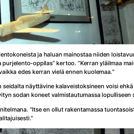
tokoneista ja haluan mainostaa niiden loistavuut
leva purjelento-oppilas” kertoo. “Kerran yläilmaa 
 vaikka edes kerran vielä ennen kuolemaa.”
n seidalta näyttävine kalaveistoksineen voisi ehk
ävityn sodan koneet valmistautumassa lopulliseen
uunnitelmana. “Itse en ollut rakentamassa tuontaso
itajuisesti.”