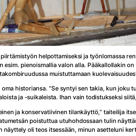
n piirtämistyön helpottamiseksi ja työnlomassa ren
esim. pienoismallia valon alla. Pääkallollakin o
atakombiruudussa muistuttamaan kuolevaisuudest
 oma historiansa. “Se syntyi sen takia, kun joku tu
aloista ja -suikaleista. Ihan vain todistukseksi siitä
en ja konservatiivinen tilankäyttö,” taiteilija itse 
 satumetsän poistuttua utuhohdossaan tulin näytt
hin näyttely oli teos itsessään, minun asetteluni 