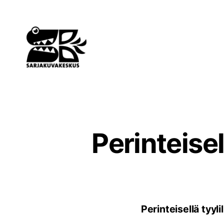
Siirry
sisältöön
Perinteisel
Perinteisellä tyyl