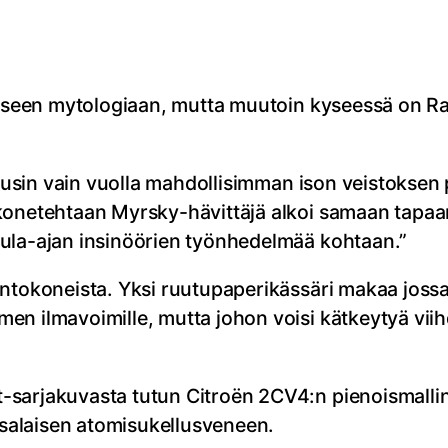
ohjoiseen mytologiaan, mutta muutoin kyseessä 
alusin vain vuolla mahdollisimman ison veistoksen
konetehtaan Myrsky-hävittäjä alkoi samaan tapaa
pula-ajan insinöörien työnhedelmää kohtaan.”
lentokoneista. Yksi ruutupaperikässäri makaa jos
en ilmavoimille, mutta johon voisi kätkeytyä vii
sarjakuvasta tutun Citroën 2CV4:n pienoismallin 
salaisen atomisukellusveneen.