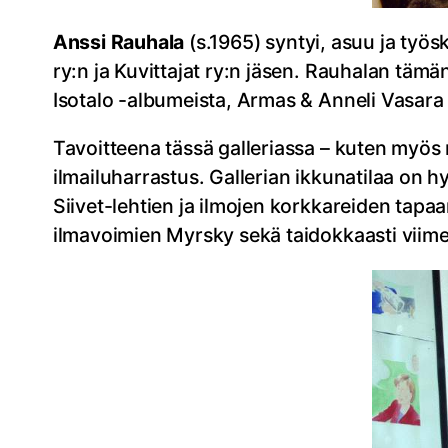
Anssi Rauhala
(s.1965) syntyi, asuu ja työs
ry:n ja Kuvittajat ry:n jäsen. Rauhalan tä
Isotalo -albumeista, Armas & Anneli Vasara 
Tavoitteena tässä galleriassa – kuten myös 
ilmailuharrastus. Gallerian ikkunatilaa on 
Siivet-lehtien ja ilmojen korkkareiden tapaa
ilmavoimien Myrsky sekä taidokkaasti viimei