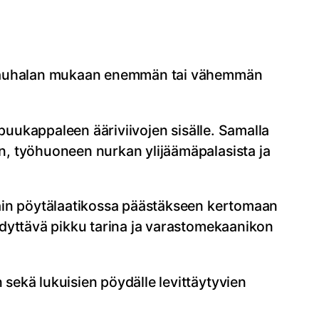
on Rauhalan mukaan enemmän tai vähemmän
 puukappaleen ääriviivojen sisälle. Samalla
n, työhuoneen nurkan ylijäämäpalasista ja
sain pöytälaatikossa päästäkseen kertomaan
hdyttävä pikku tarina ja varastomekaanikon
sekä lukuisien pöydälle levittäytyvien