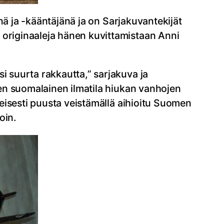
nä ja -kääntäjänä ja on Sarjakuvantekijät
 originaaleja hänen kuvittamistaan Anni
i suurta rakkautta,” sarjakuva ja
inen suomalainen ilmatila hiukan vanhojen
nteisesti puusta veistämällä aihioitu Suomen
oin.