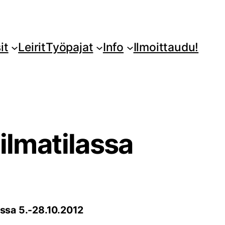
it
Leirit
Työpajat
Info
Ilmoittaudu!
 ilmatilassa
dussa 5.-28.10.2012