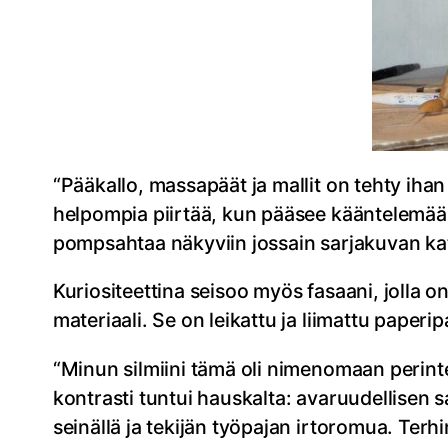
“Pääkallo, massapäät ja mallit on tehty iha
helpompia piirtää, kun pääsee kääntelemään 
pompsahtaa näkyviin jossain sarjakuvan k
Kuriositeettina seisoo myös fasaani, jolla on
materiaali. Se on leikattu ja liimattu paperip
“Minun silmiini tämä oli nimenomaan perintein
kontrasti tuntui hauskalta: avaruudellisen
seinällä ja tekijän työpajan irtoromua. Ter