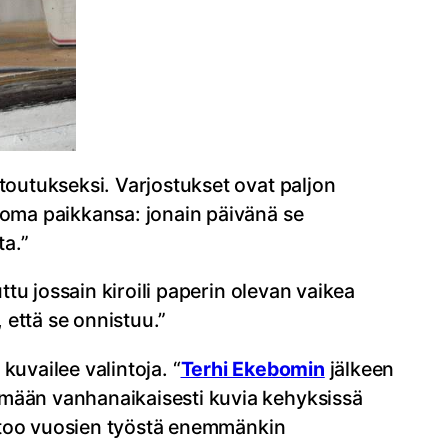
toutukseksi. Varjostukset ovat paljon
n oma paikkansa: jonain päivänä se
a.”
ttu jossain kiroili paperin olevan vaikea
, että se onnistuu.”
kuvailee valintoja. “
Terhi Ekebomin
jälkeen
ämään vanhanaikaisesti kuvia kehyksissä
kertoo vuosien työstä enemmänkin