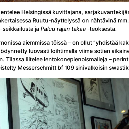
kentelee Helsingissä kuvittajana, sarjakuvantekijä
mänkertaisessa Ruutu-näyttelyssä on nähtävinä mm.
-seikkailusta ja
Paluu rajan takaa
-teoksesta.
monissa aiemmissa töissä – on ollut “yhdistää kaks
hyödynnetty luovasti loihtimalla viime sotien aika
n. Tilassa liitelee lentokonepienoismalleja – peri
stelty Messerschmitt bf 109 sinivalkoisin swastik