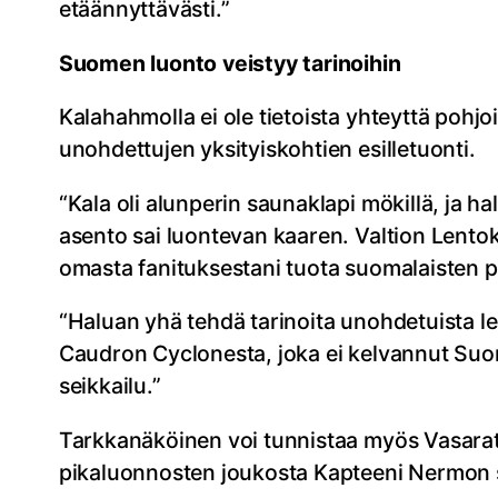
etäännyttävästi.”
Suomen luonto veistyy tarinoihin
Kalahahmolla ei ole tietoista yhteyttä p
unohdettujen yksityiskohtien esilletuonti.
“Kala oli alunperin saunaklapi mökillä, ja h
asento sai luontevan kaaren. Valtion Lento
omasta fanituksestani tuota suomalaisten 
“Haluan yhä tehdä tarinoita unohdetuista 
Caudron Cyclonesta, joka ei kelvannut Suom
seikkailu.”
Tarkkanäköinen voi tunnistaa myös Vasarat-
pikaluonnosten joukosta Kapteeni Nermon 