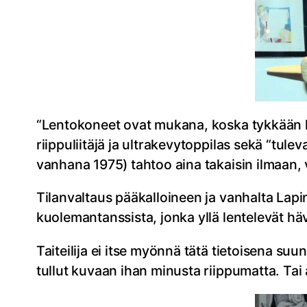
“Lentokoneet ovat mukana, koska tykkään len
riippuliitäjä ja ultrakevytoppilas sekä “tu
vanhana 1975) tahtoo aina takaisin ilmaan,
Tilanvaltaus pääkalloineen ja vanhalta Lapi
kuolemantanssista, jonka yllä lentelevät h
Taiteilija ei itse myönnä tätä tietoisena s
tullut kuvaan ihan minusta riippumatta. Tai al