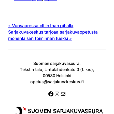
Vuosaaressa oltiin Ihan pihalla
Sarjakuvakeskus tarjoaa sarjakuvaopetusta
monenlaisen toiminnan tueksi
Suomen sarjakuvaseura,
Tekstin talo, Lintulahdenkatu 3 (1. krs),
00530 Helsinki
opetus@sarjakuvakeskus.fi
Facebook
Instagram
Sähköposti