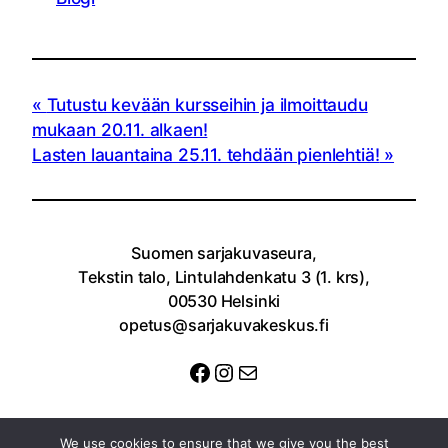
Tutustu kevään kursseihin ja ilmoittaudu
mukaan 20.11. alkaen!
Lasten lauantaina 25.11. tehdään pienlehtiä!
Suomen sarjakuvaseura,
Tekstin talo, Lintulahdenkatu 3 (1. krs),
00530 Helsinki
opetus@sarjakuvakeskus.fi
Facebook
Instagram
Sähköposti
We use cookies to ensure that we give you the best