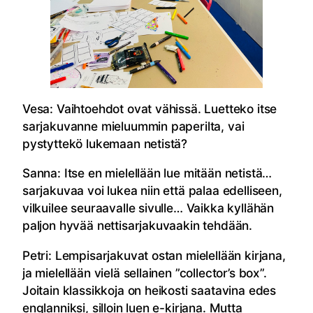
Vesa: Vaihtoehdot ovat vähissä. Luetteko itse
sarjakuvanne mieluummin paperilta, vai
pystyttekö lukemaan netistä?
Sanna: Itse en mielellään lue mitään netistä…
sarjakuvaa voi lukea niin että palaa edelliseen,
vilkuilee seuraavalle sivulle… Vaikka kyllähän
paljon hyvää nettisarjakuvaakin tehdään.
Petri: Lempisarjakuvat ostan mielellään kirjana,
ja mielellään vielä sellainen ”collector’s box”.
Joitain klassikkoja on heikosti saatavina edes
englanniksi, silloin luen e-kirjana. Mutta