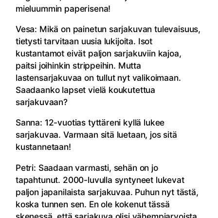
mieluummin paperisena!
Vesa: Mikä on painetun sarjakuvan tulevaisuus,
tietysti tarvitaan uusia lukijoita. Isot
kustantamot eivät paljon sarjakuviin kajoa,
paitsi joihinkin strippeihin. Mutta
lastensarjakuvaa on tullut nyt valikoimaan.
Saadaanko lapset vielä koukutettua
sarjakuvaan?
Sanna: 12-vuotias tyttäreni kyllä lukee
sarjakuvaa. Varmaan sitä luetaan, jos sitä
kustannetaan!
Petri: Saadaan varmasti, sehän on jo
tapahtunut. 2000-luvulla syntyneet lukevat
paljon japanilaista sarjakuvaa. Puhun nyt tästä,
koska tunnen sen. En ole kokenut tässä
skenessä, että sarjakuva olisi vähempiarvoista