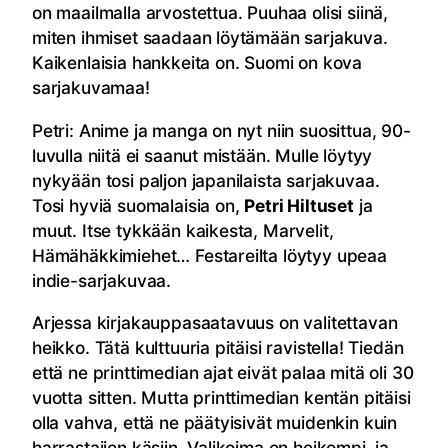
on maailmalla arvostettua. Puuhaa olisi siinä,
miten ihmiset saadaan löytämään sarjakuva.
Kaikenlaisia hankkeita on. Suomi on kova
sarjakuvamaa!
Petri: Anime ja manga on nyt niin suosittua, 90-
luvulla niitä ei saanut mistään. Mulle löytyy
nykyään tosi paljon japanilaista sarjakuvaa.
Tosi hyviä suomalaisia on,
Petri Hiltuset
ja
muut. Itse tykkään kaikesta, Marvelit,
Hämähäkkimiehet… Festareilta löytyy upeaa
indie-sarjakuvaa.
Arjessa kirjakauppasaatavuus on valitettavan
heikko. Tätä kulttuuria pitäisi ravistella! Tiedän
että ne printtimedian ajat eivät palaa mitä oli 30
vuotta sitten. Mutta printtimedian kentän pitäisi
olla vahva, että ne päätyisivät muidenkin kuin
harrastajien käsiin. Valikoima on heikompi, ja