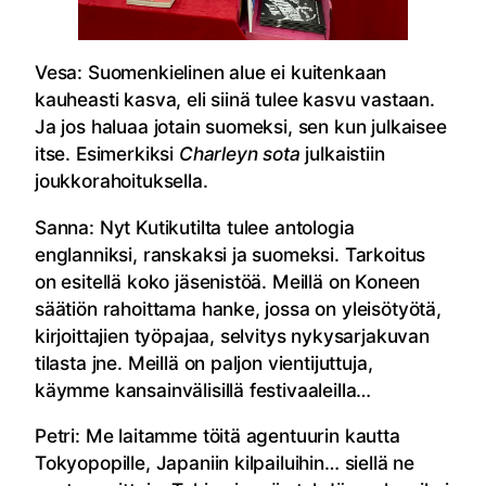
Vesa: Suomenkielinen alue ei kuitenkaan
kauheasti kasva, eli siinä tulee kasvu vastaan.
Ja jos haluaa jotain suomeksi, sen kun julkaisee
itse. Esimerkiksi
Charleyn sota
julkaistiin
joukkorahoituksella.
Sanna: Nyt Kutikutilta tulee antologia
englanniksi, ranskaksi ja suomeksi. Tarkoitus
on esitellä koko jäsenistöä. Meillä on Koneen
säätiön rahoittama hanke, jossa on yleisötyötä,
kirjoittajien työpajaa, selvitys nykysarjakuvan
tilasta jne. Meillä on paljon vientijuttuja,
käymme kansainvälisillä festivaaleilla…
Petri: Me laitamme töitä agentuurin kautta
Tokyopopille, Japaniin kilpailuihin… siellä ne