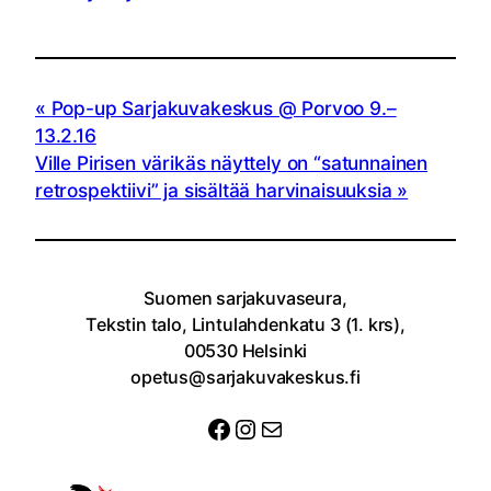
Pop-up Sarjakuvakeskus @ Porvoo 9.–
13.2.16
Ville Pirisen värikäs näyttely on “satunnainen
retrospektiivi” ja sisältää harvinaisuuksia
Suomen sarjakuvaseura,
Tekstin talo, Lintulahdenkatu 3 (1. krs),
00530 Helsinki
opetus@sarjakuvakeskus.fi
Facebook
Instagram
Sähköposti