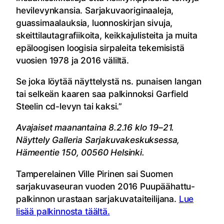
hevilevynkansia. Sarjakuvaoriginaaleja,
guassimaalauksia, luonnoskirjan sivuja,
skeittilautagrafiikoita, keikkajulisteita ja muita
epäloogisen loogisia sirpaleita tekemisistä
vuosien 1978 ja 2016 väliltä.
Se joka löytää näyttelystä ns. punaisen langan
tai selkeän kaaren saa palkinnoksi Garfield
Steelin cd-levyn tai kaksi.”
Avajaiset maanantaina 8.2.16 klo 19–21.
Näyttely Galleria Sarjakuvakeskuksessa,
Hämeentie 150, 00560 Helsinki.
Tamperelainen Ville Pirinen sai Suomen
sarjakuvaseuran vuoden 2016 Puupäähattu-
palkinnon urastaan sarjakuvataiteilijana.
Lue
lisää palkinnosta täältä.