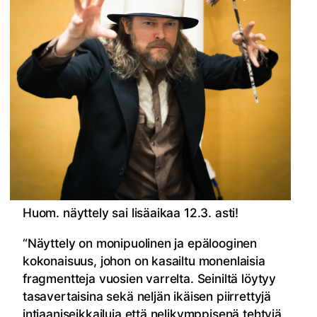
Huom. näyttely sai lisäaikaa 12.3. asti!
“Näyttely on monipuolinen ja epälooginen
kokonaisuus, johon on kasailtu monenlaisia
fragmentteja vuosien varrelta. Seiniltä löytyy
tasavertaisina sekä neljän ikäisen piirrettyjä
intiaaniseikkailuja että nelikymppisenä tehtyjä