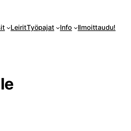
it
Leirit
Työpajat
Info
Ilmoittaudu!
le