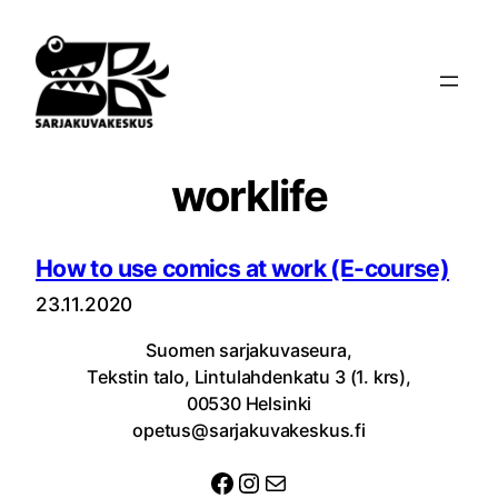
Siirry
sisältöön
worklife
How to use comics at work (E-course)
23.11.2020
Suomen sarjakuvaseura,
Tekstin talo, Lintulahdenkatu 3 (1. krs),
00530 Helsinki
opetus@sarjakuvakeskus.fi
Facebook
Instagram
Sähköposti