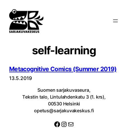
Siirry
sisältöön
self-learning
Metacognitive Comics (Summer 2019)
13.5.2019
Suomen sarjakuvaseura,
Tekstin talo, Lintulahdenkatu 3 (1. krs),
00530 Helsinki
opetus@sarjakuvakeskus.fi
Facebook
Instagram
Sähköposti