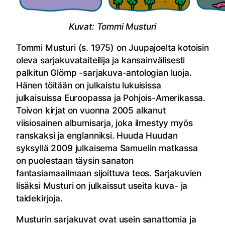
Kuvat: Tommi Musturi
Tommi Musturi (s. 1975) on Juupajoelta kotoisin
oleva sarjakuvataiteilija ja kansainvälisesti
palkitun Glömp -sarjakuva-antologian luoja.
Hänen töitään on julkaistu lukuisissa
julkaisuissa Euroopassa ja Pohjois-Amerikassa.
Toivon kirjat on vuonna 2005 alkanut
viisiosainen albumisarja, joka ilmestyy myös
ranskaksi ja englanniksi. Huuda Huudan
syksyllä 2009 julkaisema Samuelin matkassa
on puolestaan täysin sanaton
fantasiamaailmaan sijoittuva teos. Sarjakuvien
lisäksi Musturi on julkaissut useita kuva- ja
taidekirjoja.
Musturin sarjakuvat ovat usein sanattomia ja