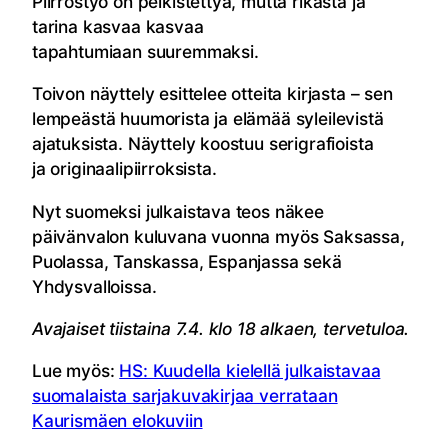
Piirrostyö on pelkistettyä, mutta rikasta ja
tarina kasvaa kasvaa
tapahtumiaan suuremmaksi.
Toivon näyttely esittelee otteita kirjasta – sen
lempeästä huumorista ja elämää syleilevistä
ajatuksista. Näyttely koostuu serigrafioista
ja originaalipiirroksista.
Nyt suomeksi julkaistava teos näkee
päivänvalon kuluvana vuonna myös Saksassa,
Puolassa, Tanskassa, Espanjassa sekä
Yhdysvalloissa.
Avajaiset tiistaina 7.4. klo 18 alkaen, tervetuloa.
Lue myös:
HS: Kuudella kielellä julkaistavaa
suomalaista sarjakuvakirjaa verrataan
Kaurismäen elokuviin