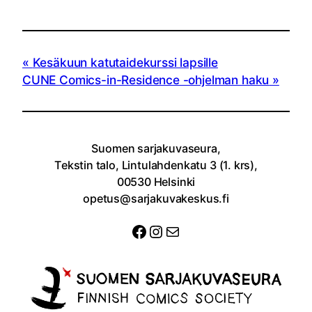
Kesäkuun katutaidekurssi lapsille
CUNE Comics-in-Residence -ohjelman haku
Suomen sarjakuvaseura,
Tekstin talo, Lintulahdenkatu 3 (1. krs),
00530 Helsinki
opetus@sarjakuvakeskus.fi
Facebook
Instagram
Sähköposti