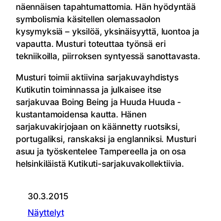
näennäisen tapahtumattomia. Hän hyödyntää
symbolismia käsitellen olemassaolon
kysymyksiä – yksilöä, yksinäisyyttä, luontoa ja
vapautta. Musturi toteuttaa työnsä eri
tekniikoilla, piirroksen syntyessä sanottavasta.
Musturi toimii aktiivina sarjakuvayhdistys
Kutikutin toiminnassa ja julkaisee itse
sarjakuvaa Boing Being ja Huuda Huuda -
kustantamoidensa kautta. Hänen
sarjakuvakirjojaan on käännetty ruotsiksi,
portugaliksi, ranskaksi ja englanniksi. Musturi
asuu ja työskentelee Tampereella ja on osa
helsinkiläistä Kutikuti-sarjakuvakollektiivia.
30.3.2015
Näyttelyt