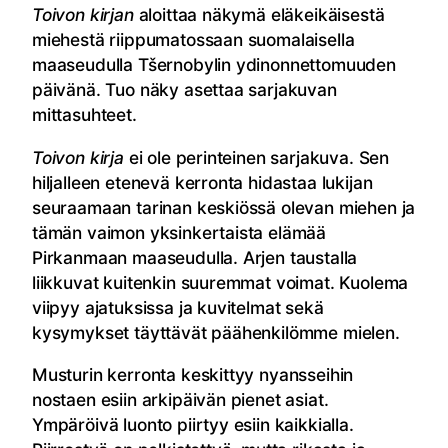
Toivon kirjan
aloittaa näkymä eläkeikäisestä
miehestä riippumatossaan suomalaisella
maaseudulla Tšernobylin ydinonnettomuuden
päivänä. Tuo näky asettaa sarjakuvan
mittasuhteet.
Toivon kirja
ei ole perinteinen sarjakuva. Sen
hiljalleen etenevä kerronta hidastaa lukijan
seuraamaan tarinan keskiössä olevan miehen ja
tämän vaimon yksinkertaista elämää
Pirkanmaan maaseudulla. Arjen taustalla
liikkuvat kuitenkin suuremmat voimat. Kuolema
viipyy ajatuksissa ja kuvitelmat sekä
kysymykset täyttävät päähenkilömme mielen.
Musturin kerronta keskittyy nyansseihin
nostaen esiin arkipäivän pienet asiat.
Ympäröivä luonto piirtyy esiin kaikkialla.