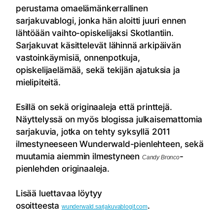
perustama omaelämänkerrallinen
sarjakuvablogi, jonka hän aloitti juuri ennen
lähtöään vaihto-opiskelijaksi Skotlantiin.
Sarjakuvat käsittelevät lähinnä arkipäivän
vastoinkäymisiä, onnenpotkuja,
opiskelijaelämää, sekä tekijän ajatuksia ja
mielipiteitä.
Esillä on sekä originaaleja että printtejä.
Näyttelyssä on myös blogissa julkaisemattomia
sarjakuvia, jotka on tehty syksyllä 2011
ilmestyneeseen Wunderwald-pienlehteen, sekä
muutamia aiemmin ilmestyneen
-
Candy Bronco
pienlehden originaaleja.
Lisää luettavaa löytyy
osoitteesta
.
wunderwald.sarjakuvablogit.com