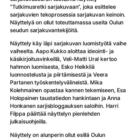
“Tutkimusretki sarjakuvaan”, joka esittelee
sarjakuvien tekoprosessia sarjakuvan keinoin.
Näyttelyä on ollut toteuttamassa useita Oulun
seudun sarjakuvantekijöitä.
Näyttely käy läpi sarjakuvan luomistyötä vaihe
vaiheelta. Aapo Kukko aloittaa ideointi- ja
käsikirjoitusvinkeillä, Veli-Matti Ural kertoo
hahmon luomisesta, Esko Heikkilä
luonnostelusta ja piirtämisestä ja Veera
Partanen työskentelyvälineistä. Mika
Kolehmainen opastaa kannen tekemiseen, Esa
Holopainen taustatiedon hankintaan ja Anna
Honkanen sarjisbloggauksen saloihin. Harri
Filppa päättää näyttelyn pienlehden
julkaisuohjeilla.
Näyttely on alunperin ollut esillä Oulun