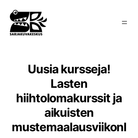
Siirry
sisältöön
Uusia kursseja!
Lasten
hiihtolomakurssit ja
aikuisten
mustemaalausviikonl