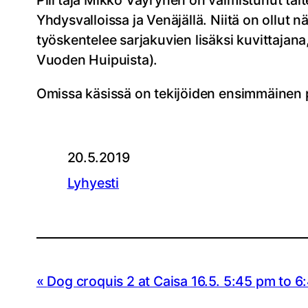
Piirtäjä Mikko Väyrynen on valmistunut tait
Yhdysvalloissa ja Venäjällä. Niitä on ollut
työskentelee sarjakuvien lisäksi kuvittajan
Vuoden Huipuista).
Omissa käsissä on tekijöiden ensimmäinen 
20.5.2019
Lyhyesti
Dog croquis 2 at Caisa 16.5. 5:45 pm to 