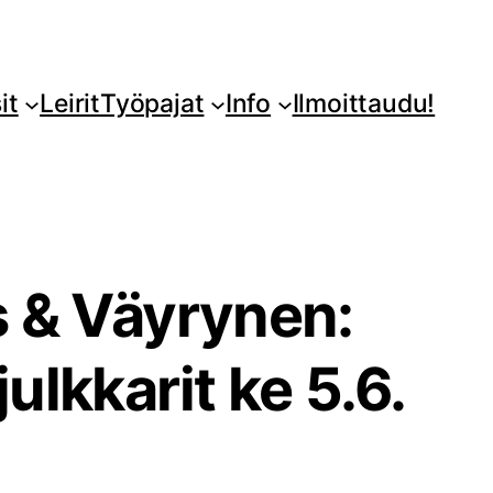
it
Leirit
Työpajat
Info
Ilmoittaudu!
s & Väyrynen:
ulkkarit ke 5.6.