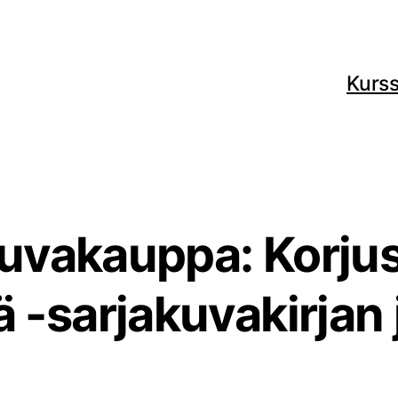
Kurss
uvakauppa: Korju
-sarjakuvakirjan j