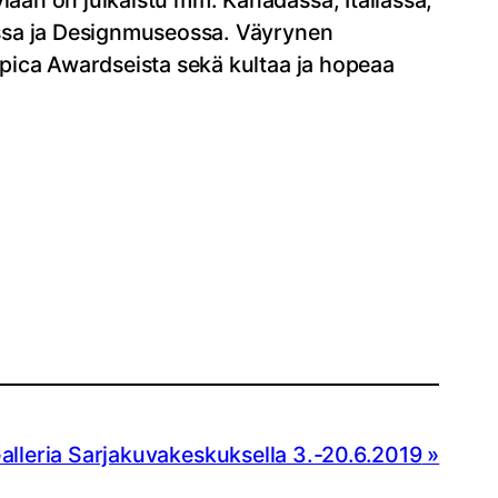
iaan on julkaistu mm. Kanadassa, Italiassa,
massa ja Designmuseossa. Väyrynen
 Epica Awardseista sekä kultaa ja hopeaa
eria Sarjakuvakeskuksella 3.-20.6.2019