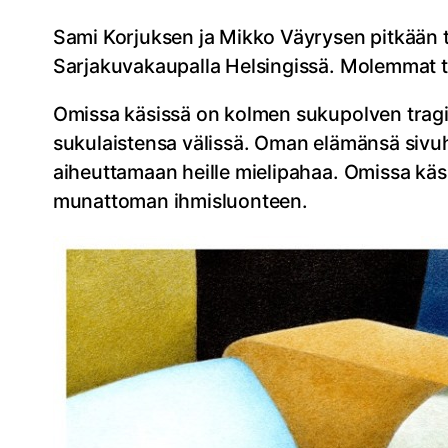
Sami Korjuksen ja Mikko Väyrysen pitkään ty
Sarjakuvakaupalla Helsingissä. Molemmat tek
Omissa käsissä on kolmen sukupolven tragi
sukulaistensa välissä. Oman elämänsä sivu
aiheuttamaan heille mielipahaa. Omissa käsis
munattoman ihmisluonteen.