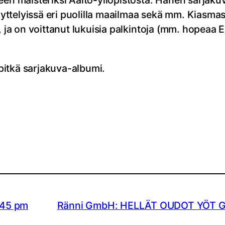
een maisteriksi Aalto-yliopistosta. Hänen sarjakuv
 näyttelyissä eri puolilla maailmaa sekä mm. Kias
a, ja on voittanut lukuisia palkintoja (mm. hopeaa
pitkä sarjakuva-albumi.
6:45 pm
Ränni GmbH: HELLÄT OUDOT YÖT Gall