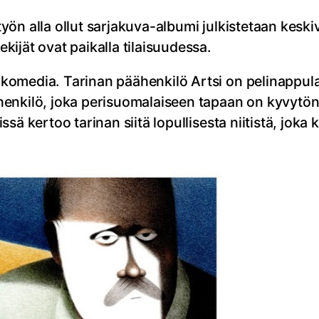
ön alla ollut sarjakuva-albumi julkistetaan keskiv
ijät ovat paikalla tilaisuudessa.
komedia. Tarinan päähenkilö Artsi on pelinappula
henkilö, joka perisuomalaiseen tapaan on kyvytö
sä kertoo tarinan siitä lopullisesta niitistä, joka