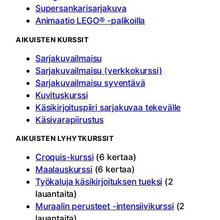
Supersankarisarjakuva
Animaatio LEGO® -palikoilla
AIKUISTEN KURSSIT
Sarjakuvailmaisu
Sarjakuvailmaisu (verkkokurssi)
Sarjakuvailmaisu syventävä
Kuvituskurssi
Käsikirjoituspiiri sarjakuvaa tekevälle
Käsivarapiirustus
AIKUISTEN LYHYTKURSSIT
Croquis-kurssi
(6 kertaa)
Maalauskurssi
(6 kertaa)
Työkaluja käsikirjoituksen tueksi
(2
lauantaita)
Muraalin perusteet -intensiivikurssi
(2
lauantaita)