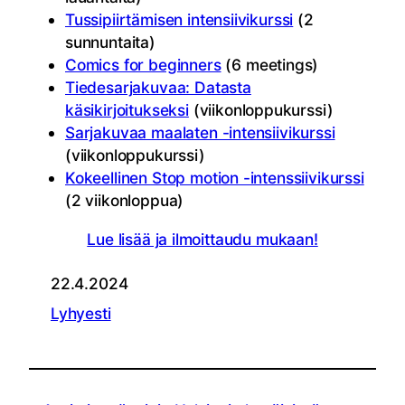
Tussipiirtämisen intensiivikurssi
(2
sunnuntaita)
Comics for beginners
(6 meetings)
Tiedesarjakuvaa: Datasta
käsikirjoitukseksi
(viikonloppukurssi)
Sarjakuvaa maalaten -intensiivikurssi
(viikonloppukurssi)
Kokeellinen Stop motion -intenssiivikurssi
(2 viikonloppua)
Lue lisää ja ilmoittaudu mukaan!
22.4.2024
Lyhyesti