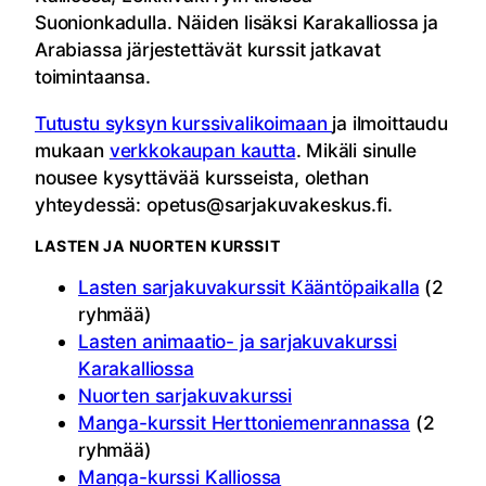
Suonionkadulla. Näiden lisäksi Karakalliossa ja
Arabiassa järjestettävät kurssit jatkavat
toimintaansa.
Tutustu syksyn kurssivalikoimaan
ja ilmoittaudu
mukaan
verkkokaupan kautta
. Mikäli sinulle
nousee kysyttävää kursseista, olethan
yhteydessä: opetus@sarjakuvakeskus.fi.
LASTEN JA NUORTEN KURSSIT
Lasten sarjakuvakurssit Kääntöpaikalla
(2
ryhmää)
Lasten animaatio- ja sarjakuvakurssi
Karakalliossa
Nuorten sarjakuvakurssi
Manga-kurssit Herttoniemenrannassa
(2
ryhmää)
Manga-kurssi Kalliossa