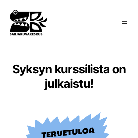
Siirry
sisältöön
Syksyn kurssilista on
julkaistu!