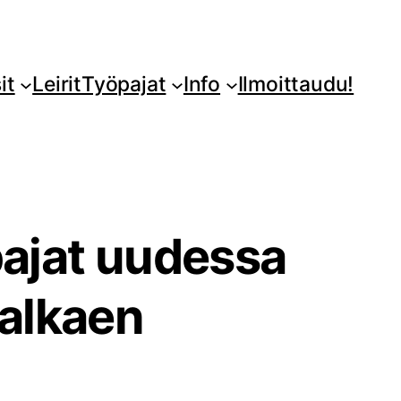
it
Leirit
Työpajat
Info
Ilmoittaudu!
ajat uudessa
 alkaen