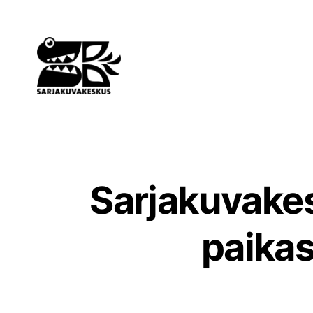
Siirry
sisältöön
Sarjakuvake
paikas