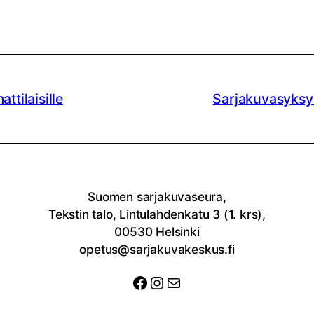
ttilaisille
Sarjakuvasyksy G
Suomen sarjakuvaseura,
Tekstin talo, Lintulahdenkatu 3 (1. krs),
00530 Helsinki
opetus@sarjakuvakeskus.fi
Facebook
Instagram
Sähköposti