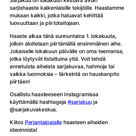
Sarjakuu on lokakuun kestävä avoin
sarjishaaste kaikenlaisille tekijöille. Haastamme
mukaan kaikki, jotka haluavat kehittää
luovuuttaan ja piirtotaitojaan.
Haaste alkaa tänä sunnuntaina 1. lokakuuta,
jolloin aloitetaan piirtämällä ensimmäinen aihe.
Jokaiselle lokakuun päivälle on oma teemansa,
jotka löytyvät listattuina yltä. Voit tehdä
annetuista aiheista sarjakuvaa, hahmoja tai
vaikka luonnoksia – tärkeintä on hauskanpito
piirtäen!
Osallistu haasteeseen Instagramissa
käyttämällä hashtageja
#sarjakuu
ja
@sarjakuvakeskus.
Kiitos
Perjantaipajalle
haasteen aiheiden
ideoinnista!