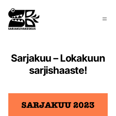
Siirry
sisältöön
Sarjakuu – Lokakuun
sarjishaaste!