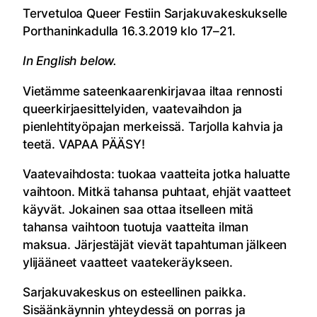
Tervetuloa Queer Festiin Sarjakuvakeskukselle
Porthaninkadulla 16.3.2019 klo 17–21.
In English below.
Vietämme sateenkaarenkirjavaa iltaa rennosti
queerkirjaesittelyiden, vaatevaihdon ja
pienlehtityöpajan merkeissä. Tarjolla kahvia ja
teetä. VAPAA PÄÄSY!
Vaatevaihdosta: tuokaa vaatteita jotka haluatte
vaihtoon. Mitkä tahansa puhtaat, ehjät vaatteet
käyvät. Jokainen saa ottaa itselleen mitä
tahansa vaihtoon tuotuja vaatteita ilman
maksua. Järjestäjät vievät tapahtuman jälkeen
ylijääneet vaatteet vaatekeräykseen.
Sarjakuvakeskus on esteellinen paikka.
Sisäänkäynnin yhteydessä on porras ja