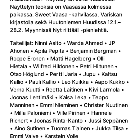
Näyttelyn teoksia on Vaasassa kolmessa
paikassa: Sweet Vaasa -kahvilassa, Variskan
kirjastolla sekä Huutoniemen Huudissa 12.1.–
28.2. Myynnissä Nyt riittää! -pienlehtiä.
Taiteilijat: Ninni Aalto • Warda Ahmed • JP
Ahonen • Apila Pepita • Benjamin Bergman •
Roope Eronen • Matti Hagelberg • Olli
Hietala • Wilfred Hildonen • Petri Hiltunen •
Otso Höglund • Pertti Jarla • Jupu • Kaltsu
Kallio • Pauli Kallio • Leo Kuikka • Aapo Kukko •
Verna Kuutti • Reetta Laitinen • Kivi Larmola •
Joonas Lehtimäki • Kaisa Leka • Teppo
Manninen • Emmi Nieminen • Christer Nuutinen
• Milla Paloniemi • Ville Pirinen • Hannele
Richert • Joonas Rinta-Kanto • Jussi Seppänen
• Aino Sutinen • Tuomas Tiainen • Jukka Tilsa •
Emmi Valve • Karstein Volle