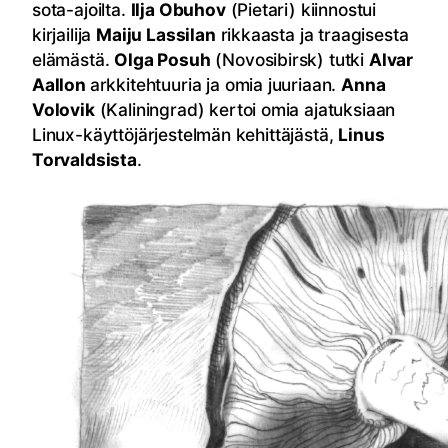
sota-ajoilta.
Ilja Obuhov
(Pietari) kiinnostui
kirjailija
Maiju Lassilan
rikkaasta ja traagisesta
elämästä.
Olga Posuh
(Novosibirsk) tutki
Alvar
Aallon
arkkitehtuuria ja omia juuriaan.
Anna
Volovik
(Kaliningrad) kertoi omia ajatuksiaan
Linux-käyttöjärjestelmän kehittäjästä,
Linus
Torvaldsista
.