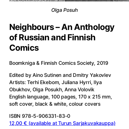
Olga Posuh
Neighbours – An Anthology
of Russian and Finnish
Comics
Boomkniga & Finnish Comics Society, 2019
Edited by Aino Sutinen and Dmitry Yakovlev
Artists: Terhi Ekebom, Juliana Hyrri, Ilya
Obukhov, Olga Posukh, Anna Volovik
English language, 100 pages,
170 x 215 mm,
soft cover, black & white, colour covers
ISBN 978-5-906331-83-0
12,00 € (available at Turun Sarjakuvakauppa)