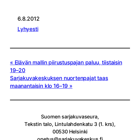
6.8.2012
Lyhyesti
Elävän mallin piirustuspajan paluu, tiistaisin
19–20
Sarjakuvakeskuksen nuortenpajat taas
maanantaisin klo 16–19
Suomen sarjakuvaseura,
Tekstin talo, Lintulahdenkatu 3 (1. krs),
00530 Helsinki
opetus@sarjakuvakeskus.fi