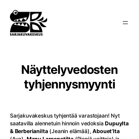
Siirry
sisältöön
Näyttelyvedosten
tyhjennysmyynti
Sarjakuvakeskus tyhjentää varastojaan! Nyt
saatavilla alennetuin hinnoin vedoksia
Dupuylta
& Berberianilta
(Jeanin elämää),
Abouet’lta
(Aya),
Manu Larcenetilta
(Pieniä voittoja) ja