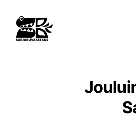
Siirry
sisältöön
Joului
S