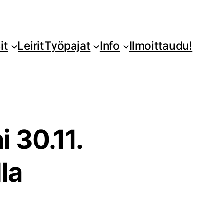
it
Leirit
Työpajat
Info
Ilmoittaudu!
 30.11.
la