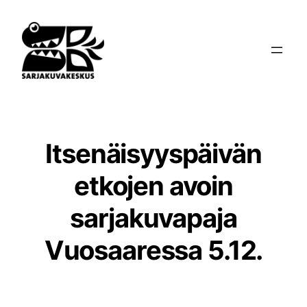
Siirry
sisältöön
Itsenäisyyspäivän
etkojen avoin
sarjakuvapaja
Vuosaaressa 5.12.