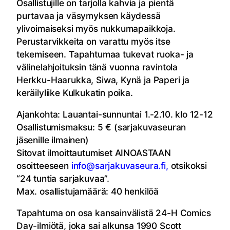
Osallistujille on tarjolla kahvia ja pientä
purtavaa ja väsymyksen käydessä
ylivoimaiseksi myös nukkumapaikkoja.
Perustarvikkeita on varattu myös itse
tekemiseen. Tapahtumaa tukevat ruoka- ja
välinelahjoituksin tänä vuonna ravintola
Herkku-Haarukka, Siwa, Kynä ja Paperi ja
keräilyliike Kulkukatin poika.
Ajankohta: Lauantai-sunnuntai 1.-2.10. klo 12-12
Osallistumismaksu: 5 € (sarjakuvaseuran
jäsenille ilmainen)
Sitovat ilmoittautumiset AINOASTAAN
osoitteeseen
info@sarjakuvaseura.fi,
otsikoksi
“24 tuntia sarjakuvaa”.
Max. osallistujamäärä: 40 henkilöä
Tapahtuma on osa kansainvälistä 24-H Comics
Day-ilmiötä, joka sai alkunsa 1990 Scott