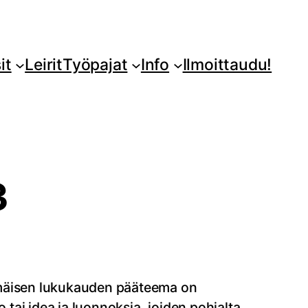
it
Leirit
Työpajat
Info
Ilmoittaudu!
3
immäisen lukukauden pääteema on
ko tai idea ja luonnoksia, joiden pohjalta