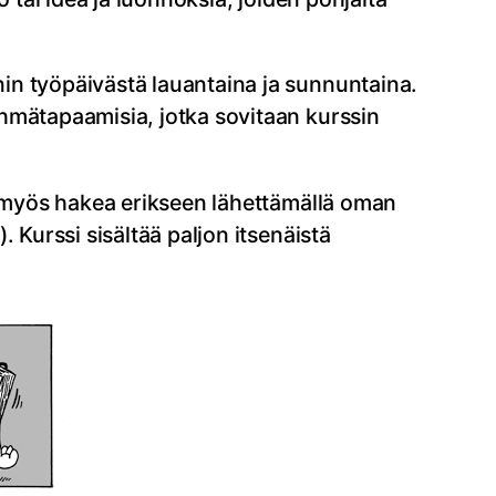
in työpäivästä lauantaina ja sunnuntaina.
hmätapaamisia, jotka sovitaan kurssin
oi myös hakea erikseen lähettämällä oman
). Kurssi sisältää paljon itsenäistä