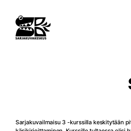
Siirry
sisältöön
Sarjakuvailmaisu 3 -kurssilla keskitytään
käsikirjoittaminen. Kurssille tultaessa olisi 