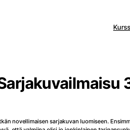
Kurss
Sarjakuvailmaisu 
 pitkän novellimaisen sarjakuvan luomiseen. Ens
hyvä, että valmiina olisi jo jonkinlainen tarinanrun