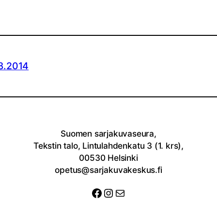
.8.2014
Suomen sarjakuvaseura,
Tekstin talo, Lintulahdenkatu 3 (1. krs),
00530 Helsinki
opetus@sarjakuvakeskus.fi
Facebook
Instagram
Sähköposti