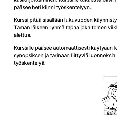
pääsee heti kiinni työskentelyyn.
Kurssi pitää sisällään lukuvuoden käynnist
Tämän jälkeen ryhmä tapaa joka toinen viik
alettua.
Kurssille pääsee automaattisesti käytyään k
synopsiksen ja tarinaan liittyviä luonnoksi
työskentelyä.