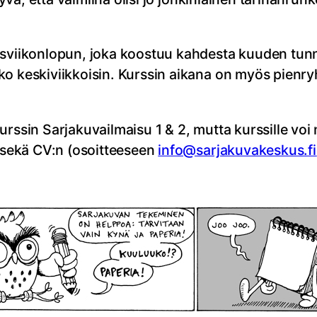
ysviikonlopun, joka koostuu kahdesta kuuden tunn
ko keskiviikkoisin. Kurssin aikana on myös pienry
urssin Sarjakuvailmaisu 1 & 2, mutta kurssille v
a sekä CV:n (osoitteeseen
info@sarjakuvakeskus.fi