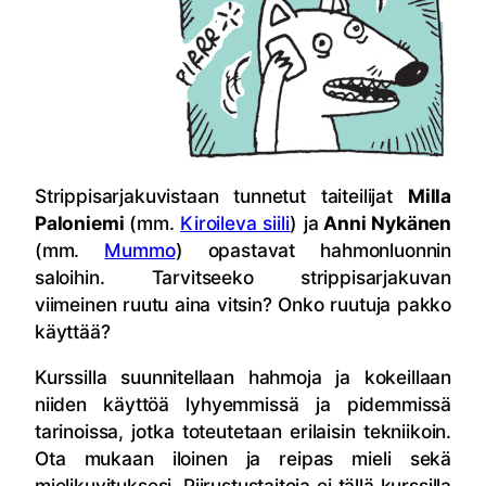
Strippisarjakuvistaan tunnetut taiteilijat
Milla
Paloniemi
(mm.
Kiroileva siili
) ja
Anni Nykänen
(mm.
Mummo
) opastavat hahmonluonnin
saloihin. Tarvitseeko strippisarjakuvan
viimeinen ruutu aina vitsin? Onko ruutuja pakko
käyttää?
Kurssilla suunnitellaan hahmoja ja kokeillaan
niiden käyttöä lyhyemmissä ja pidemmissä
tarinoissa, jotka toteutetaan erilaisin tekniikoin.
Ota mukaan iloinen ja rei
pas mieli sekä
mielikuvituksesi. Piirustustaitoja ei tällä kurssilla