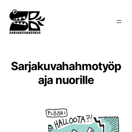
Siirry
sisältöön
Sarjakuvahahmotyöp
aja nuorille