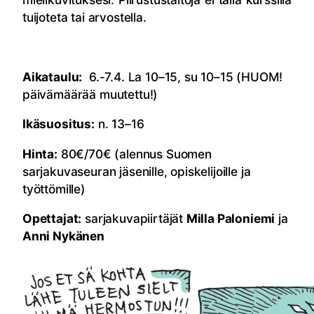
tuijoteta tai arvostella.
Aikataulu:
6.-7.4. La 10–15, su 10–15 (HUOM!
päivämäärää muutettu!)
Ikäsuositus:
n. 13–16
Hinta:
80€/70€ (alennus Suomen
sarjakuvaseuran jäsenille, opiskelijoille ja
työttömille)
Opettajat:
sarjakuvapiirtäjät
Milla Paloniemi
ja
Anni Nykänen