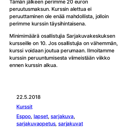
Tämän jälkeen perimme 20 euron
peruutusmaksun. Kurssin alettua ei
peruuttaminen ole enää mahdollista, jolloin
perimme kurssin täysihintaisena.
Minimimäärä osallistujia Sarjakuvakeskuksen
kursseille on 10. Jos osallistujia on vähemmän,
kurssi voidaan joutua perumaan. Ilmoitamme
kurssin peruuntumisesta viimeistään viikko
ennen kurssin alkua.
22.5.2018
Kurssit
Espoo
, 
lapset
, 
sarjakuva
, 
sarjakuvaopetus
, 
sarjakuvat