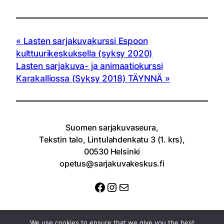
Lasten sarjakuvakurssi Espoon
kulttuurikeskuksella (syksy 2020)
Lasten sarjakuva- ja animaatiokurssi
Karakalliossa (Syksy 2018) TÄYNNÄ
Suomen sarjakuvaseura,
Tekstin talo, Lintulahdenkatu 3 (1. krs),
00530 Helsinki
opetus@sarjakuvakeskus.fi
Facebook
Instagram
Sähköposti
We use cookies to ensure that we give you the best