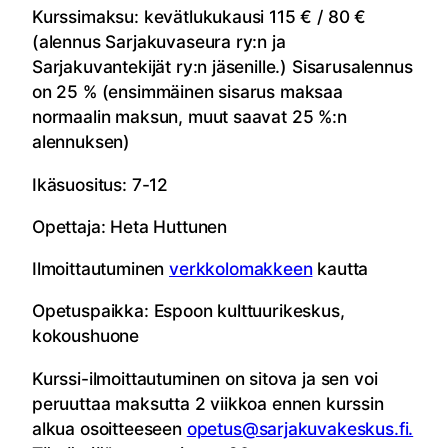
Kurssimaksu: kevätlukukausi 115 € / 80 €
(alennus Sarjakuvaseura ry:n ja
Sarjakuvantekijät ry:n jäsenille.) Sisarusalennus
on 25 % (ensimmäinen sisarus maksaa
normaalin maksun, muut saavat 25 %:n
alennuksen)
Ikäsuositus: 7-12
Opettaja: Heta Huttunen
Ilmoittautuminen
verkkolomakkeen
kautta
Opetuspaikka: Espoon kulttuurikeskus,
kokoushuone
Kurssi-ilmoittautuminen on sitova ja sen voi
peruuttaa maksutta 2 viikkoa ennen kurssin
alkua osoitteeseen
opetus@sarjakuvakeskus.fi.