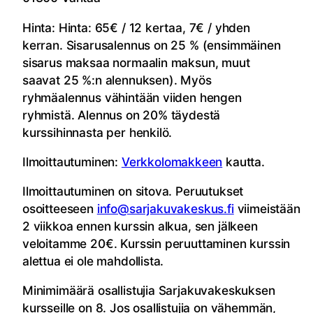
Hinta: Hinta: 65€ / 12 kertaa, 7€ / yhden
kerran. Sisarusalennus on 25 % (ensimmäinen
sisarus maksaa normaalin maksun, muut
saavat 25 %:n alennuksen). Myös
ryhmäalennus vähintään viiden hengen
ryhmistä. Alennus on 20% täydestä
kurssihinnasta per henkilö.
Ilmoittautuminen:
Verkkolomakkeen
kautta.
Ilmoittautuminen on sitova. Peruutukset
osoitteeseen
info@sarjakuvakeskus.fi
viimeistään
2 viikkoa ennen kurssin alkua, sen jälkeen
veloitamme 20€. Kurssin peruuttaminen kurssin
alettua ei ole mahdollista.
Minimimäärä osallistujia Sarjakuvakeskuksen
kursseille on 8. Jos osallistujia on vähemmän,