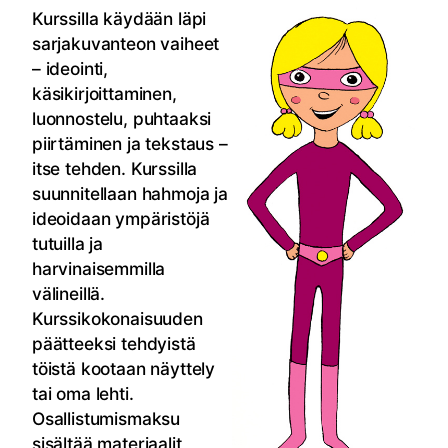
Kurssilla käydään läpi
sarjakuvanteon vaiheet
– ideointi,
käsikirjoittaminen,
luonnostelu, puhtaaksi
piirtäminen ja tekstaus –
itse tehden. Kurssilla
suunnitellaan hahmoja ja
ideoidaan ympäristöjä
tutuilla ja
harvinaisemmilla
välineillä.
Kurssikokonaisuuden
päätteeksi tehdyistä
töistä kootaan näyttely
tai oma lehti.
Osallistumismaksu
sisältää materiaalit,