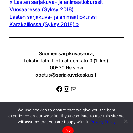
Lasten sarjakuva- ja animaatiokurssit
Vuosaaressa (Syksy 2018)
Lasten sarjakuva- ja animaatiokurssi
Karakalliossa (Syksy 2018)
Suomen sarjakuvaseura,
Tekstin talo, Lintulahdenkatu 3 (1. krs),
00530 Helsinki
opetus@sarjakuvakeskus.fi
Facebook
Instagram
Sähköposti
We use cookies to ensure that we give you the best
experience on our website. If you continue to use this site we
will assume that you are happy with it.
Privacy Policy
Ok