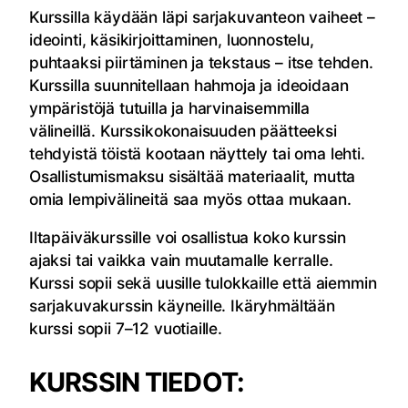
Kurssilla käydään läpi sarjakuvanteon vaiheet –
ideointi, käsikirjoittaminen, luonnostelu,
puhtaaksi piirtäminen ja tekstaus – itse tehden.
Kurssilla suunnitellaan hahmoja ja ideoidaan
ympäristöjä tutuilla ja harvinaisemmilla
välineillä. Kurssikokonaisuuden päätteeksi
tehdyistä töistä kootaan näyttely tai oma lehti.
Osallistumismaksu sisältää materiaalit, mutta
omia lempivälineitä saa myös ottaa mukaan.
Iltapäiväkurssille voi osallistua koko kurssin
ajaksi tai vaikka vain muutamalle kerralle.
Kurssi sopii sekä uusille tulokkaille että aiemmin
sarjakuvakurssin käyneille. Ikäryhmältään
kurssi sopii 7–12 vuotiaille.
KURSSIN TIEDOT: