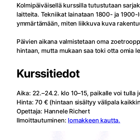
Kolmipäiväisellä kurssilla tutustutaan sarj
laitteita. Tekniikat lainataan 1800- ja 1900-
ymmärtämään, miten liikkuva kuva rakentu
Päivien aikana valmistetaan oma zoetrooppi, 
hintaan, mutta mukaan saa toki otta omia le
Kurssitiedot
Aika: 22.–24.2. klo 10–15, paikalle voi tulla j
Hinta: 70 € (hintaan sisältyy välipala kaik
Opettaja: Hannele Richert
Ilmoittautuminen:
lomakkeen kautta.