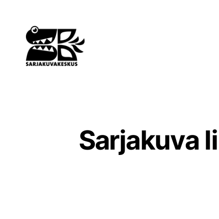
Siirry
sisältöön
Sarjakuva l