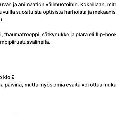
akuvan ja animaation välimuotoihin. Kokeillaan, mi
luvuilla suosituista optisista harhoista ja mekaanis
u.
thaumatrooppi, sätkynukke ja plärä eli flip-book. 
mpipiirustusvälineitä.
o klo 9
kina päivinä, mutta myös omia eväitä voi ottaa muk