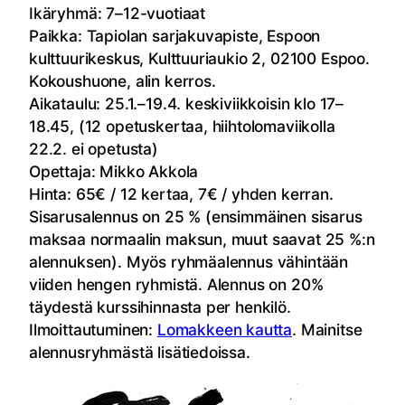
Ikäryhmä: 7–12-vuotiaat
Paikka: Tapiolan sarjakuvapiste, Espoon
kulttuurikeskus, Kulttuuriaukio 2, 02100 Espoo.
Kokoushuone, alin kerros.
Aikataulu: 25.1.–19.4. keskiviikkoisin klo 17–
18.45, (12 opetuskertaa, hiihtolomaviikolla
22.2. ei opetusta)
Opettaja: Mikko Akkola
Hinta: 65€ / 12 kertaa, 7€ / yhden kerran.
Sisarusalennus on 25 % (ensimmäinen sisarus
maksaa normaalin maksun, muut saavat 25 %:n
alennuksen). Myös ryhmäalennus vähintään
viiden hengen ryhmistä. Alennus on 20%
täydestä kurssihinnasta per henkilö.
Ilmoittautuminen:
Lomakkeen kautta
. Mainitse
alennusryhmästä lisätiedoissa.