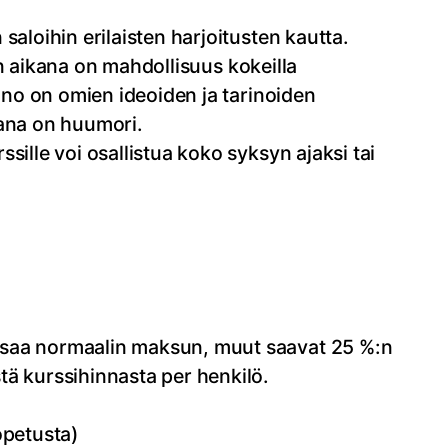
aloihin erilaisten harjoitusten kautta.
syn aikana on mahdollisuus kokeilla
aino on omien ideoiden ja tarinoiden
mana on huumori.
ille voi osallistua koko syksyn ajaksi tai
aksaa normaalin maksun, muut saavat 25 %:n
ä kurssihinnasta per henkilö.
opetusta)