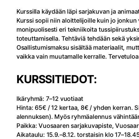
Kurssilla käydään läpi sarjakuvan ja animaat
Kurssi sopii niin aloittelijoille kuin jo jon
monipuolisesti eri tekniikoita tussipiirust
toteuttamisella. Tehtäviä tehdään sekä yks
Osallistumismaksu sisältää materiaalit, mutt
vaikka vain muutamalle kerralle. Tervetulo
KURSSITIEDOT:
Ikäryhmä: 7–12 vuotiaat
Hinta: 65€ / 12 kertaa, 8€ / yhden kerran
alennuksen). Myös ryhmäalennus vähintään 
Paikka: Vuosaaren sarjakuvapiste, Vuosaaren
Aikataulu: 15.9.–8.12. torstaisin klo 17–18.4