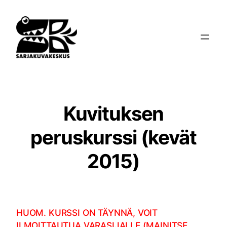
Siirry
sisältöön
Kuvituksen
peruskurssi (kevät
2015)
HUOM. KURSSI ON TÄYNNÄ, VOIT
ILMOITTAUTUA VARASIJALLE (MAINITSE