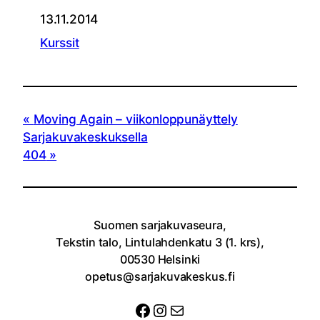
13.11.2014
Kurssit
Moving Again – viikonloppunäyttely
Sarjakuvakeskuksella
404
Suomen sarjakuvaseura,
Tekstin talo, Lintulahdenkatu 3 (1. krs),
00530 Helsinki
opetus@sarjakuvakeskus.fi
Facebook
Instagram
Sähköposti