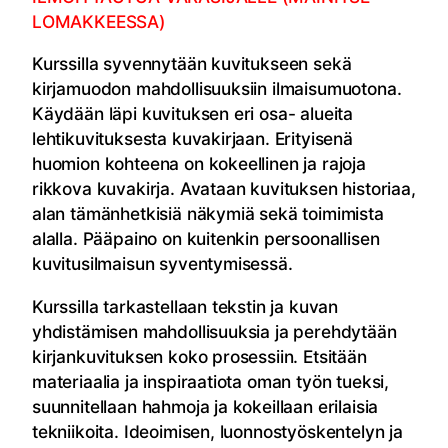
LOMAKKEESSA)
Kurssilla syvennytään kuvitukseen sekä
kirjamuodon mahdollisuuksiin ilmaisumuotona.
Käydään läpi kuvituksen eri osa- alueita
lehtikuvituksesta kuvakirjaan. Erityisenä
huomion kohteena on kokeellinen ja rajoja
rikkova kuvakirja. Avataan kuvituksen historiaa,
alan tämänhetkisiä näkymiä sekä toimimista
alalla. Pääpaino on kuitenkin persoonallisen
kuvitusilmaisun syventymisessä.
Kurssilla tarkastellaan tekstin ja kuvan
yhdistämisen mahdollisuuksia ja perehdytään
kirjankuvituksen koko prosessiin. Etsitään
materiaalia ja inspiraatiota oman työn tueksi,
suunnitellaan hahmoja ja kokeillaan erilaisia
tekniikoita. Ideoimisen, luonnostyöskentelyn ja