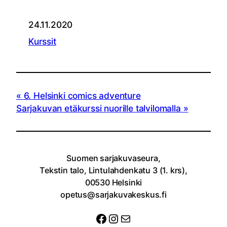
24.11.2020
Kurssit
6. Helsinki comics adventure
Sarjakuvan etäkurssi nuorille talvilomalla
Suomen sarjakuvaseura,
Tekstin talo, Lintulahdenkatu 3 (1. krs),
00530 Helsinki
opetus@sarjakuvakeskus.fi
Facebook
Instagram
Sähköposti