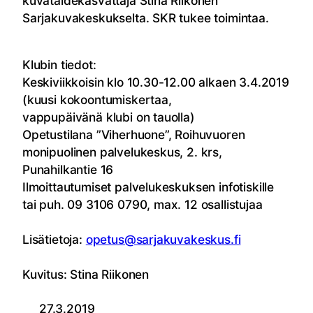
kuvataidekasvattaja Stina Riikonen
Sarjakuvakeskukselta. SKR tukee toimintaa.
Klubin tiedot:
Keskiviikkoisin klo 10.30-12.00 alkaen 3.4.2019
(kuusi kokoontumiskertaa,
vappupäivänä klubi on tauolla)
Opetustilana ”Viherhuone”, Roihuvuoren
monipuolinen palvelukeskus, 2. krs,
Punahilkantie 16
Ilmoittautumiset palvelukeskuksen infotiskille
tai puh. 09 3106 0790, max. 12 osallistujaa
Lisätietoja:
opetus@sarjakuvakeskus.fi
Kuvitus: Stina Riikonen
27.3.2019