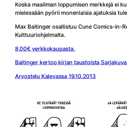
Koska maailman loppumisen merkkejä ei kuit
mielessään pyörii monenlaisia ajatuksia tul
Max Baitinger osallistuu Cune Comics-in-Re
Kulttuuriohjelmalta.
8,00€ verkkokaupasta.
Baitinger kertoo kirjan taustoista Sarjakuv
Arvostelu Kalevassa 19.10.2013