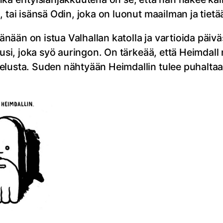
 tai isänsä Odin, joka on luonut maailman ja tietä
ään on istua Valhallan katolla ja vartioida päiv
susi, joka syö auringon. On tärkeää, että Heimdall
elusta. Suden nähtyään Heimdallin tulee puhaltaa 