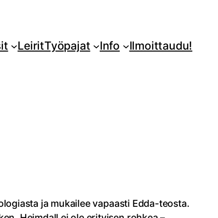
it
Leirit
Työpajat
Info
Ilmoittaudu!
ogiasta ja mukailee vapaasti Edda-teosta.
en. Heimdall ei ole erityisen rohkea –