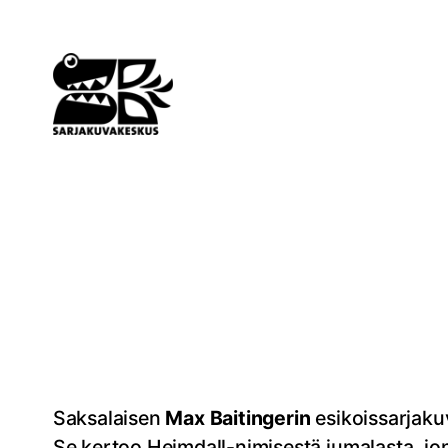
Siirry
sisältöön
Saksalaisen
Max Baitingerin
esikoissarjak
Se kertoo Heimdall-nimisestä jumalasta, jon