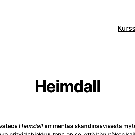
Kurss
Heimdall
uvateos
Heimdall
ammentaa skandinaavisesta mytol
ka erityislahjakkuutena on se, että hän näkee kaik