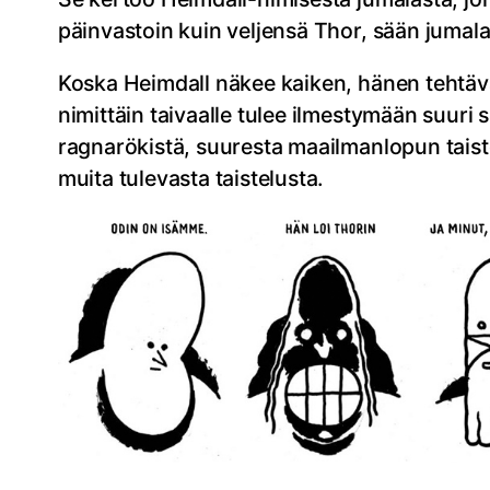
päinvastoin kuin veljensä Thor, sään jumala,
Koska Heimdall näkee kaiken, hänen tehtävän
nimittäin taivaalle tulee ilmestymään suuri 
ragnarökistä, suuresta maailmanlopun taist
muita tulevasta taistelusta.