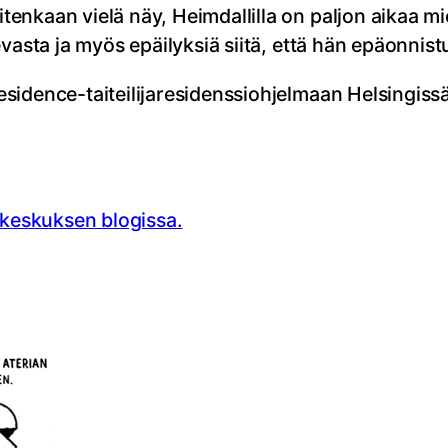
enkaan vielä näy, Heimdallilla on paljon aikaa m
evasta ja myös epäilyksiä siitä, että hän epäonnis
sidence-taiteilijaresidenssiohjelmaan Helsingiss
akeskuksen blogissa.