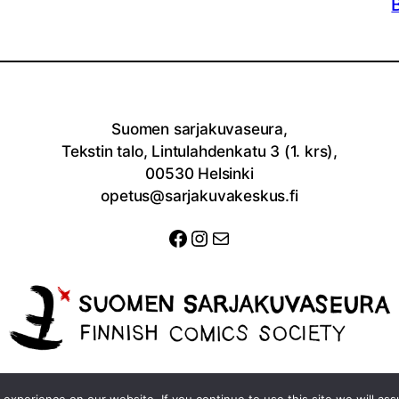
Suomen sarjakuvaseura,
Tekstin talo, Lintulahdenkatu 3 (1. krs),
00530 Helsinki
opetus@sarjakuvakeskus.fi
Facebook
Instagram
Sähköposti