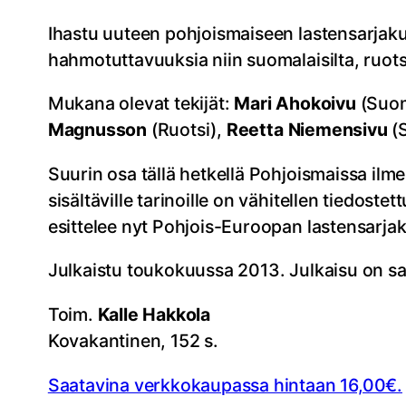
Ihastu uuteen pohjoismaiseen lastensarjak
hahmotuttavuuksia niin suomalaisilta, ruotsalai
Mukana olevat tekijät:
Mari Ahokoivu
(Suom
Magnusson
(Ruotsi),
Reetta Niemensivu
(
Suurin osa tällä hetkellä Pohjoismaissa ilme
sisältäville tarinoille on vähitellen tiedost
esittelee nyt Pohjois-Euroopan lastensarj
Julkaistu toukokuussa 2013. Julkaisu on saa
Toim.
Kalle Hakkola
Kovakantinen, 152 s.
Saatavina verkkokaupassa hintaan 16,00€.