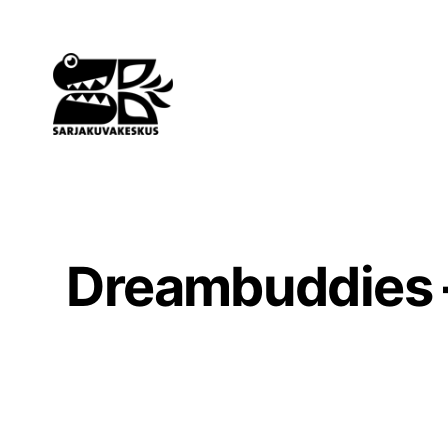
Siirry
sisältöön
Dreambuddies –