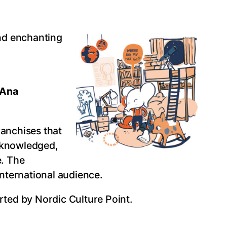
nd enchanting
.
Ana
ranchises that
acknowledged,
e. The
international audience.
ted by Nordic Culture Point.