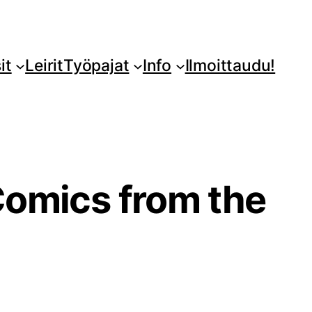
it
Leirit
Työpajat
Info
Ilmoittaudu!
Comics from the