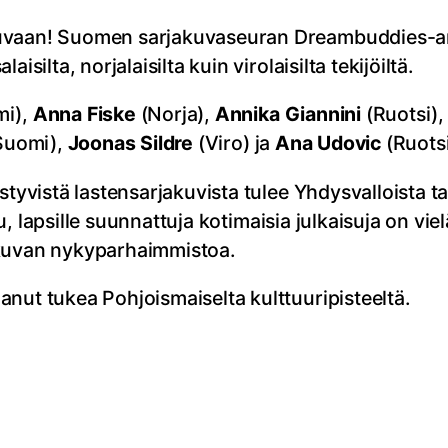
uvaan! Suomen sarjakuvaseuran Dreambuddies-antol
silta, norjalaisilta kuin virolaisilta tekijöiltä.
i),
Anna Fiske
(Norja),
Annika Giannini
(Ruotsi)
Suomi),
Joonas Sildre
(Viro) ja
Ana Udovic
(Ruotsi
styvistä lastensarjakuvista tulee Yhdysvalloista ta
ettu, lapsille suunnattuja kotimaisia julkaisuja on
akuvan nykyparhaimmistoa.
nut tukea Pohjoismaiselta kulttuuripisteeltä.