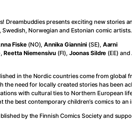
cs! Dreambuddies presents exciting new stories a
, Swedish, Norwegian and Estonian comic artists
nna Fiske
(NO),
Annika Giannini
(SE),
Aarni
),
Reetta Niemensivu
(FI),
Joonas Sildre
(EE) and
lished in the Nordic countries come from global f
h the need for locally created stories has been 
ications with cultural ties to Northern European lif
 the best contemporary children’s comics to an 
blished by the Finnish Comics Society and suppor