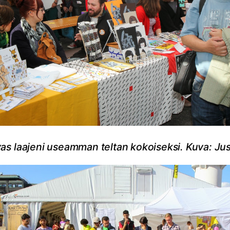
ivas laajeni useamman teltan kokoiseksi. Kuva: Ju