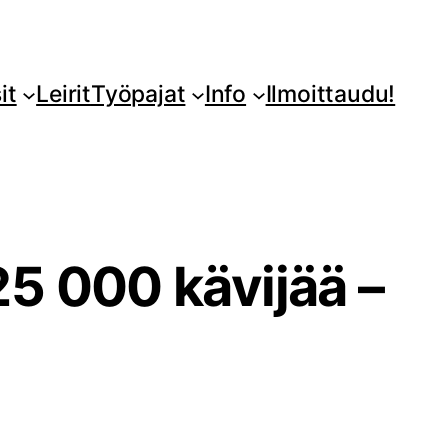
it
Leirit
Työpajat
Info
Ilmoittaudu!
25 000 kävijää –