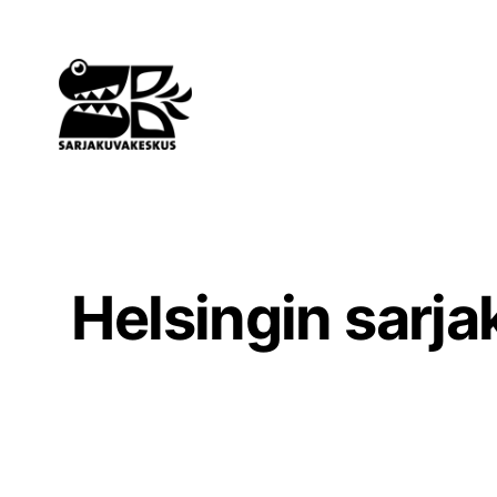
Siirry
sisältöön
Helsingin sarja