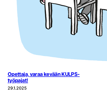
Opettaja, varaa kevään KULPS-
työpajat!
29.1.2025